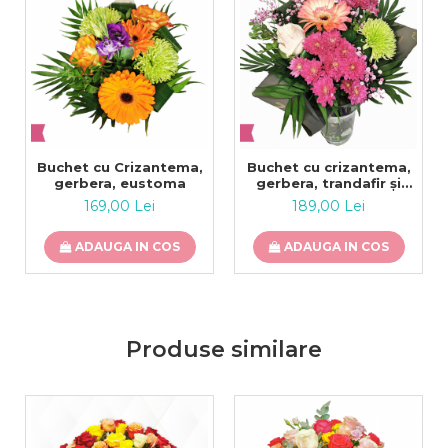
Buchet cu Crizantema,
Buchet cu crizantema,
gerbera, eustoma
gerbera, trandafir și
gipsofila
169,00 Lei
189,00 Lei
ADAUGA IN COS
ADAUGA IN COS
Produse similare