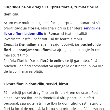
Surprinde pe cei dragi cu surprize florale, trimite flori la
domiciliu
Acum este mult mai ușor să faceţi surprize minunate şi să
oferiţi
cadouri florale
,
Floraria Flori in Dar
oferă
servicii de
livrare flori la domiciliu
în
Roman
și toate localitățile
învecinate, astfel încât totul să fie foarte simplu.
𝐂𝐨𝐦𝐚𝐧𝐝𝐚 𝐟𝐥𝐨𝐫𝐢 𝐨𝐧𝐥𝐢𝐧𝐞, alege mesajul potrivit, iar
buchetul de
flori
sau
aranjamentul floral
va ajunge la destinaţie în cel
mai scurt timp.
Florăria Flori in Dar, o
florărie online
ce îţi garantează că
buchetul de flori comandat va ajunge la destinaţie în 2-4 ore
de la confirmarea plăţii.
Livrare flori la domiciliu, servici, birou
Fă-i fericiţi pe cei dragi într-un timp extrem de scurt! Poţi
alege livrarea florilor la domiciliul tău, pentru a le oferi
personal, sau putem trimite flori la domiciliul destinatarului,
flori la locul de muncă, la birou sau oriunde se află persoana