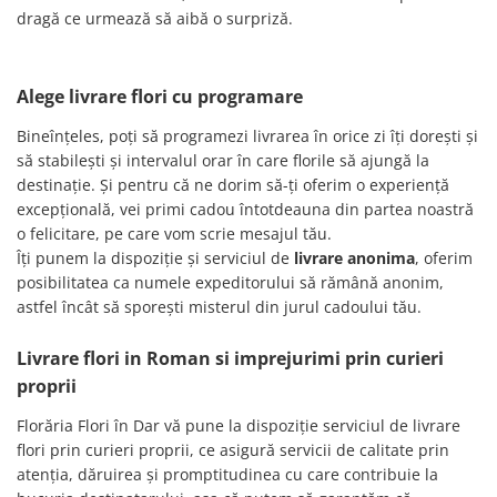
dragă ce urmează să aibă o surpriză.
Alege livrare flori cu programare
Bineînțeles, poți să programezi livrarea în orice zi îți dorești și
să stabilești și intervalul orar în care florile să ajungă la
destinație. Și pentru că ne dorim să-ți oferim o experiență
excepțională, vei primi cadou întotdeauna din partea noastră
o felicitare, pe care vom scrie mesajul tău.
Îți punem la dispoziție și serviciul de
livrare anonima
, oferim
posibilitatea ca numele expeditorului să rămână anonim,
astfel încât să sporești misterul din jurul cadoului tău.
Livrare flori in Roman si imprejurimi prin curieri
proprii
Florăria Flori în Dar vă pune la dispoziție serviciul de livrare
flori prin curieri proprii, ce asigură servicii de calitate prin
atenţia, dăruirea şi promptitudinea cu care contribuie la