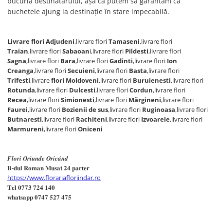
bucuria destinatarului, așa că putem să garantăm că
buchetele ajung la destinație în stare impecabilă.
Livrare flori
Adjudeni
,livrare flori
Tamaseni
,livrare flori
Traian
,livrare flori
Sabaoan
i,livrare flori
Pildesti
,livrare flori
Sagna
,livrare flori
Bara
,livrare flori
Gadinti
,livrare flori
Ion
Creanga
,livrare flori
Secuieni
,livrare flori
Basta
,livrare flori
Trifesti
,livrare
flori Moldoveni
,livrare flori
Buruienesti
,livrare flori
Rotunda
,livrare flori
Dulcesti
,livrare flori
Cordun
,livrare flori
Recea
,livrare flori
Simionesti
,livrare flori
Mărgineni
,livrare flori
Faurei
,livrare flori
Bozienii de sus
,livrare flori
Ruginoasa
,livrare flori
Butnaresti
,livrare flori
Rachiteni
,livrare flori
Izvoarele
,livrare flori
Marmureni
,livrare flori
Oniceni
𝑭𝒍𝒐𝒓𝒊 𝑶𝒓𝒊𝒖𝒏𝒅𝒆 𝑶𝒓𝒊𝒄𝒂̂𝒏𝒅
𝐁-𝐝𝐮𝐥 𝐑𝐨𝐦𝐚𝐧 𝐌𝐮𝐬𝐚𝐭 𝟐𝟒 𝐩𝐚𝐫𝐭𝐞𝐫
https://www.florariafloriindar.ro
𝐓𝐞𝐥 𝟎𝟕𝟕𝟑 𝟕𝟐𝟒 𝟏𝟒𝟎
𝐰𝐡𝐚𝐭𝐬𝐚𝐩𝐩 𝟎𝟕𝟒𝟕 𝟓𝟐𝟕 𝟒𝟕𝟓