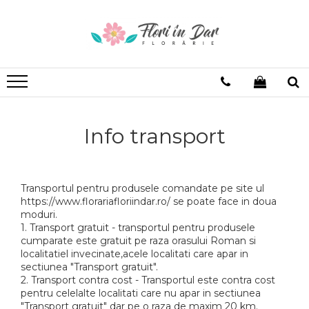
Aranjamente
Evenimente
Funerare
Cadouri
Licheni
Aranjamente florale
Nuntă
Accesorii funerare
Bauturi
Tablouri licheni
Aranjamente in vas
Buchete mireasă Roman
Aranjamente funerare
Cafea de origine
Cocarde si bratari nunta
Aranjamente in cutie
Coroane funerare Roman
Dulciuri
Decor masina nunta
Info transport
Aranjamente in cos
Mesaje text 3D
Lumânări cununie
Lumanari botez Roman
Aranjamente cristelnita Roman
Transportul pentru produsele comandate pe site ul
https://www.florariafloriindar.ro/ se poate face in doua
Coronite premiere scoala
moduri.
1. Transport gratuit - transportul pentru produsele
cumparate este gratuit pe raza orasului Roman si
localitatiel invecinate,acele localitati care apar in
sectiunea "Transport gratuit".
2. Transport contra cost - Transportul este contra cost
pentru celelalte localitati care nu apar in sectiunea
"Transport gratuit" dar pe o raza de maxim 20 km.