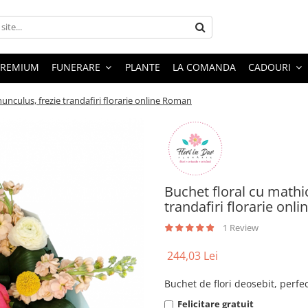
PREMIUM
FUNERARE
PLANTE
LA COMANDA
CADOURI
nunculus, frezie trandafiri florarie online Roman
Buchet floral cu mathio
trandafiri florarie on
1 Review
244,03 Lei
Buchet de flori deosebit, perfe
Felicitare gratuit