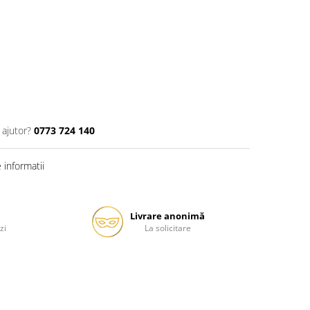
 ajutor?
0773 724 140
informatii
ă
Livrare anonimă
zi
La solicitare