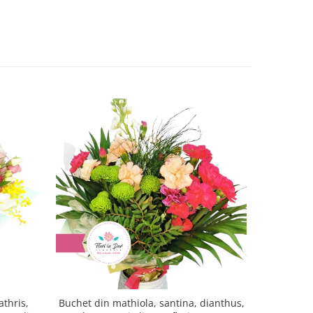
athris,
Buchet din mathiola, santina, dianthus,
Buchet