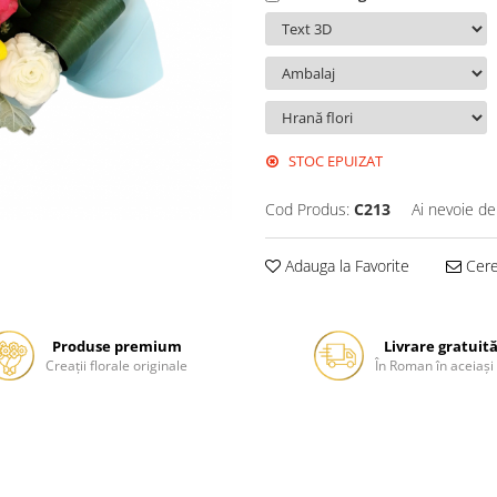
STOC EPUIZAT
Cod Produs:
C213
Ai nevoie de
Adauga la Favorite
Cere 
Produse premium
Livrare gratuit
Creații florale originale
În Roman în aceiași 