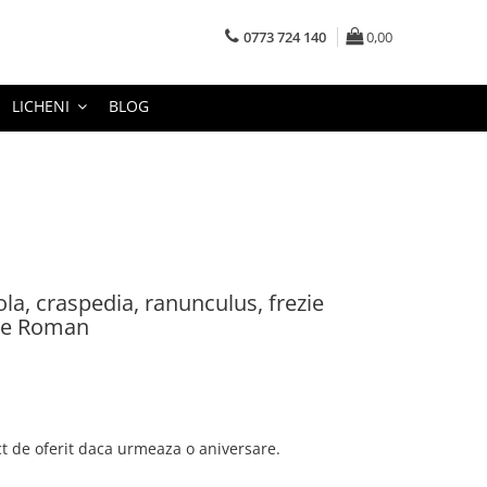
0773 724 140
0,00
LICHENI
BLOG
la, craspedia, ranunculus, frezie
line Roman
ct de oferit daca urmeaza o aniversare.