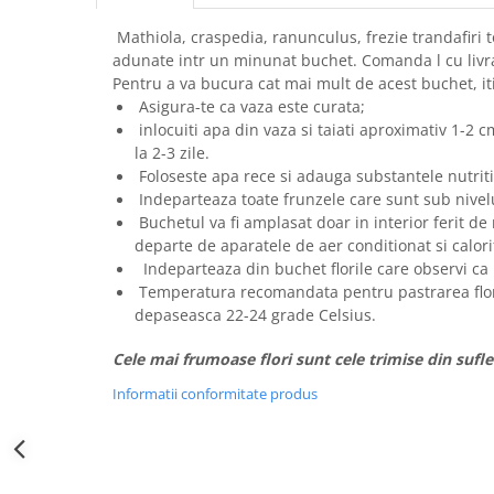
Mathiola, craspedia, ranunculus, frezie trandafiri 
adunate intr un minunat buchet. Comanda l cu livra
Pentru a va bucura cat mai mult de acest buchet, it
Asigura-te ca vaza este curata;
inlocuiti apa din vaza si taiati aproximativ 1-2 cm
la 2-3 zile.
Foloseste apa rece si adauga substantele nutritiv
Indeparteaza toate frunzele care sunt sub nivelu
Buchetul va fi amplasat doar in interior ferit de 
departe de aparatele de aer conditionat si calori
Indeparteaza din buchet florile care observi ca 
Temperatura recomandata pentru pastrarea flori
depaseasca 22-24 grade Celsius.
Cele mai frumoase flori sunt cele trimise din sufle
Informatii conformitate produs