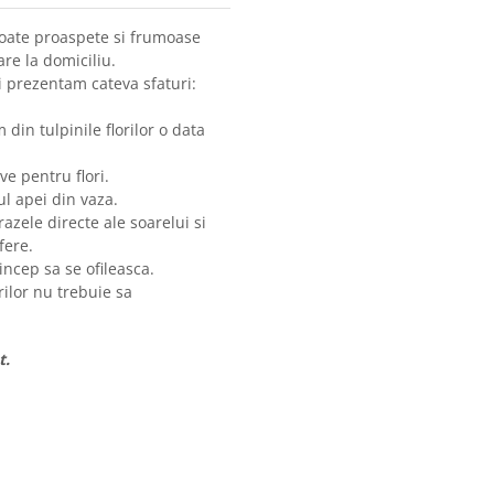
toate proaspete si frumoase
re la domiciliu.
i prezentam cateva sfaturi:
 din tulpinile florilor o data
e pentru flori.
l apei din vaza.
razele directe ale soarelui si
fere.
incep sa se ofileasca.
lor nu trebuie sa
t.