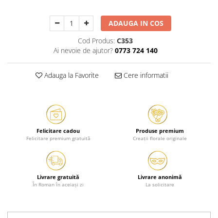
ADAUGA IN COS
Cod Produs:
C353
Ai nevoie de ajutor?
0773 724 140
Adauga la Favorite
Cere informatii
Felicitare cadou
Produse premium
Felicitare premium gratuită
Creații florale originale
Livrare gratuită
Livrare anonimă
În Roman în aceiași zi
La solicitare