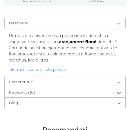
În Roman în aceiași zi
La solicitare
Descriere
Urmeaza o aniversare sau pur si simplu doresti sa
improspatezi casa cu un
aranjament floral
deosebit?
Comanda acest aranjament in vas ceramic realizat din
flori proaspete si viu colorate precum floarea soarelui,
dianthus, lalele, tros.
Informatii conformitate produs
Caracteristici
Review-uri
(0)
Blog
Recomandari