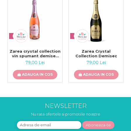
Zarea crystal collection
Zarea Crystal
vin spumant demisec
Collection Demisec
rose
79,00 Lei
79,00 Lei
ADAUGA IN COS
ADAUGA IN COS
NEWSLETTER
Nu rata ofertele si promotiile noastre