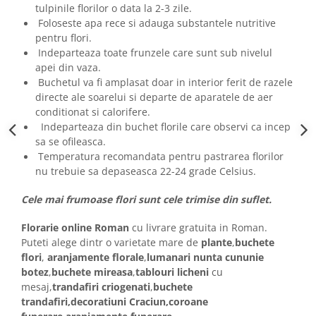
tulpinile florilor o data la 2-3 zile.
Foloseste apa rece si adauga substantele nutritive
pentru flori.
Indeparteaza toate frunzele care sunt sub nivelul
apei din vaza.
Buchetul va fi amplasat doar in interior ferit de razele
directe ale soarelui si departe de aparatele de aer
conditionat si calorifere.
Indeparteaza din buchet florile care observi ca incep
sa se ofileasca.
Temperatura recomandata pentru pastrarea florilor
nu trebuie sa depaseasca 22-24 grade Celsius.
Cele mai frumoase flori sunt cele trimise din suflet.
Florarie online Roman
cu livrare gratuita in Roman.
Puteti alege dintr o varietate mare de
plante
,
buchete
flori
,
aranjamente florale
,
lumanari nunta
cununie
botez
,
buchete mireasa
,
tablouri licheni
cu
mesaj,
trandafiri criogenati
,
buchete
trandafiri,decoratiuni Craciun,coroane