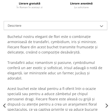
Livrare gratuită
Livrare anonimă
În Roman în aceiași zi
La solicitare
Descriere
Buchetul nostru elegant de flori este o combinație
armonioasă de trandafiri, cymbidium, iris și miniroze.
Fiecare floare din acest buchet transmite frumusețe și
delicatețe, creând o compoziție desăvârșită.
Trandafirii aduc romantism și pasiune, cymbidiumul
conferă un aer exotic și sofisticat, irisul adaugă o notă de
eleganță, iar minirozele aduc un farmec jucăuș și
adorabil.
Acest buchet este ideal pentru a fi oferit într-o ocazie
specială sau pentru a aduce zâmbetul pe chipul
persoanei dragi. Fiecare floare este aleasă cu grijă și
dispusă cu atenție pentru a crea un aranjament floral
spectaculos, ce va captiva privirile și va aduce bucurie