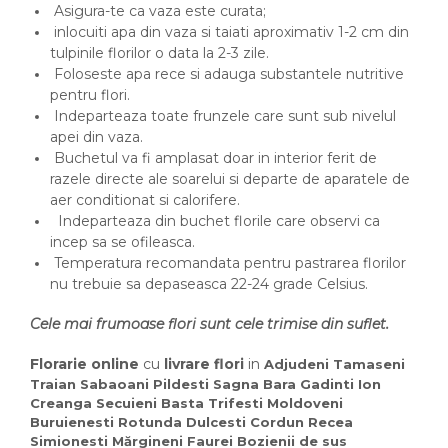
Asigura-te ca vaza este curata;
inlocuiti apa din vaza si taiati aproximativ 1-2 cm din
tulpinile florilor o data la 2-3 zile.
Foloseste apa rece si adauga substantele nutritive
pentru flori.
Indeparteaza toate frunzele care sunt sub nivelul
apei din vaza.
Buchetul va fi amplasat doar in interior ferit de
razele directe ale soarelui si departe de aparatele de
aer conditionat si calorifere.
Indeparteaza din buchet florile care observi ca
incep sa se ofileasca.
Temperatura recomandata pentru pastrarea florilor
nu trebuie sa depaseasca 22-24 grade Celsius.
Cele mai frumoase flori sunt cele trimise din suflet.
Florarie online
cu
livrare flori
in
Adjudeni Tamaseni
Traian Sabaoani Pildesti Sagna Bara Gadinti Ion
Creanga Secuieni Basta Trifesti Moldoveni
Buruienesti Rotunda Dulcesti Cordun Recea
Simionesti Mărgineni Faurei Bozienii de sus