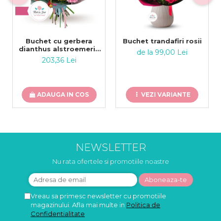
Buchet cu gerbera
Buchet trandafiri rosii
dianthus alstroemeria
de la 99,00 Lei
trandafiri
203,36 Lei
ADAUGA IN COS
VEZI VARIANTE
NEWSLETTER
Nu rata ofertele si promotiile noastre
Vreau sa primesc newsletter cu promotiile
magazinului. Afla mai multe in
Politica de
Confidentialitate