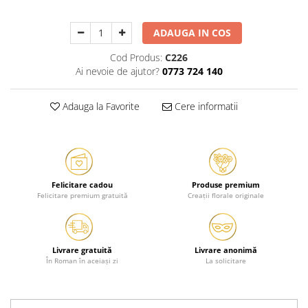
ADAUGA IN COS
Cod Produs:
C226
Ai nevoie de ajutor?
0773 724 140
Adauga la Favorite
Cere informatii
Felicitare cadou
Produse premium
Felicitare premium gratuită
Creații florale originale
Livrare gratuită
Livrare anonimă
În Roman în aceiași zi
La solicitare