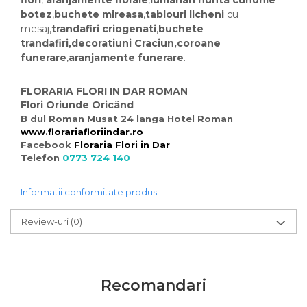
flori
,
aranjamente florale
,
lumanari nunta
cununie
botez
,
buchete mireasa
,
tablouri licheni
cu
mesaj,
trandafiri criogenati
,
buchete
trandafiri,decoratiuni Craciun,coroane
funerare
,
aranjamente funerare
.
FLORARIA FLORI IN DAR ROMAN
Flori Oriunde Oricând
B dul Roman Musat 24 langa Hotel Roman
www.florariafloriindar.ro
Facebook
Floraria Flori in Dar
Telefon
0773 724 140
Informatii conformitate produs
Review-uri
(0)
Recomandari