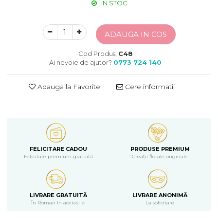
IN STOC
ADAUGA IN COS
Cod Produs:
C48
Ai nevoie de ajutor?
0773 724 140
Adauga la Favorite
Cere informatii
FELICITARE CADOU
PRODUSE PREMIUM
Felicitare premium gratuită
Creații florale originale
LIVRARE GRATUITĂ
LIVRARE ANONIMĂ
În Roman în aceiași zi
La solicitare