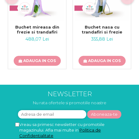
Buchet mireasa din
Buchet nasa cu
frezie si trandafiri
trandafiri si frezie
488,07 Lei
355,88 Lei
ADAUGA IN COS
ADAUGA IN COS
NEWSLETTER
Nu rata ofertele si promotiile noastre
Vreau sa primesc newsletter cu promotiile
magazinului. Afla mai multe in
Politica de
Confidentialitate