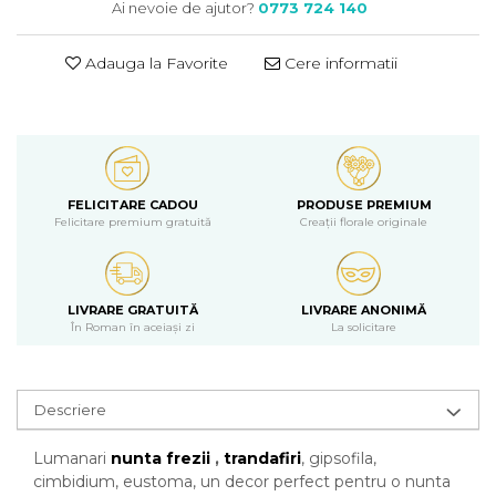
Ai nevoie de ajutor?
0773 724 140
Adauga la Favorite
Cere informatii
FELICITARE CADOU
PRODUSE PREMIUM
Felicitare premium gratuită
Creații florale originale
LIVRARE GRATUITĂ
LIVRARE ANONIMĂ
În Roman în aceiași zi
La solicitare
Descriere
Lumanari
nunta
frezii
,
trandafiri
, gipsofila,
cimbidium, eustoma, un decor perfect pentru o nunta