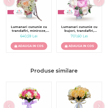
Lumanari cununie cu
Lumanari cununie cu
trandafiri, miniroze,
bujori, trandafiri,
gipsofila si vanda
astilbe florarie Roman
640,59 Lei
701,60 Lei
ADAUGA IN COS
ADAUGA IN COS
Produse similare