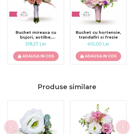
Buchet mireasa cu
Buchet cu hortensie,
bujori, astilbe,
trandafiri si frezie
miniroze, ozotamus
518,57 Lei
410,00 Lei
ADAUGA IN COS
ADAUGA IN COS
Produse similare