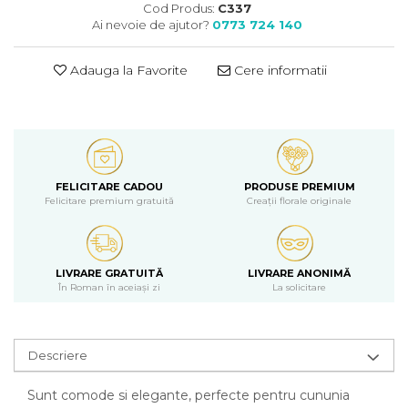
Cod Produs:
C337
Ai nevoie de ajutor?
0773 724 140
Adauga la Favorite
Cere informatii
FELICITARE CADOU
PRODUSE PREMIUM
Felicitare premium gratuită
Creații florale originale
LIVRARE GRATUITĂ
LIVRARE ANONIMĂ
În Roman în aceiași zi
La solicitare
Descriere
Sunt comode si elegante, perfecte pentru cununia