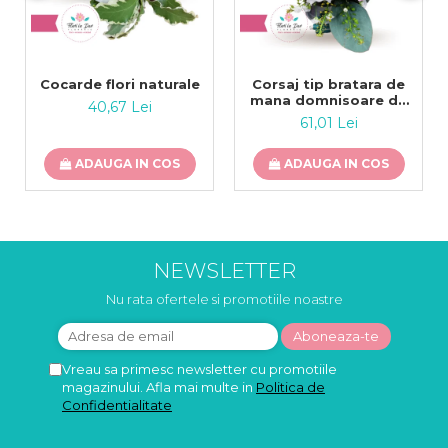
Cocarde flori naturale
Corsaj tip bratara de
mana domnisoare de
40,67 Lei
onoare flori naturale
61,01 Lei
ADAUGA IN COS
ADAUGA IN COS
NEWSLETTER
Nu rata ofertele si promotiile noastre
Vreau sa primesc newsletter cu promotiile
magazinului. Afla mai multe in
Politica de
Confidentialitate