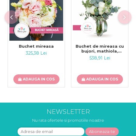
Buchet mireasa
Buchet de mireasa cu
bujori, mathiola,
325,38 Lei
eustoma, miniroze si
538,91 Lei
eucalipt
ADAUGA IN COS
ADAUGA IN COS
NEWSLETTER
Nu rata ofertele si promotiile noastre