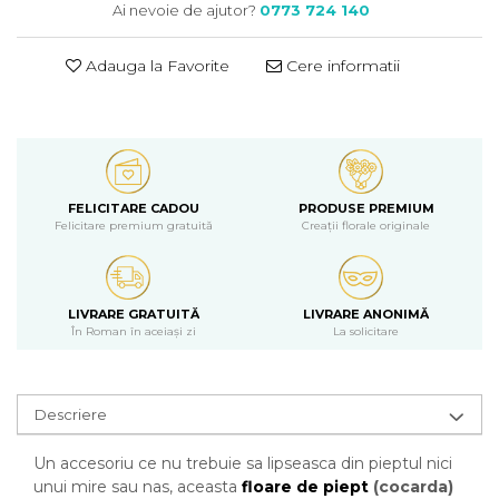
Ai nevoie de ajutor?
0773 724 140
Adauga la Favorite
Cere informatii
FELICITARE CADOU
PRODUSE PREMIUM
Felicitare premium gratuită
Creații florale originale
LIVRARE GRATUITĂ
LIVRARE ANONIMĂ
În Roman în aceiași zi
La solicitare
Descriere
Un accesoriu ce nu trebuie sa lipseasca din pieptul nici
unui mire sau nas, aceasta
floare de piept
(cocarda)