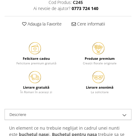
Cod Produs:
C245
Ai nevoie de ajutor?
0773 724 140
Adauga la Favorite
Cere informatii
Felicitare cadou
Produse premium
Felicitare premium gratuită
Creații florale originale
Livrare gratuită
Livrare anonimă
În Roman în aceiași zi
La solicitare
Descriere
Un element ce nu trebuie neglijat in cadrul unei nunti
este
buchetul nase
i.
Buchetul pentru nasa
trebuie sa se