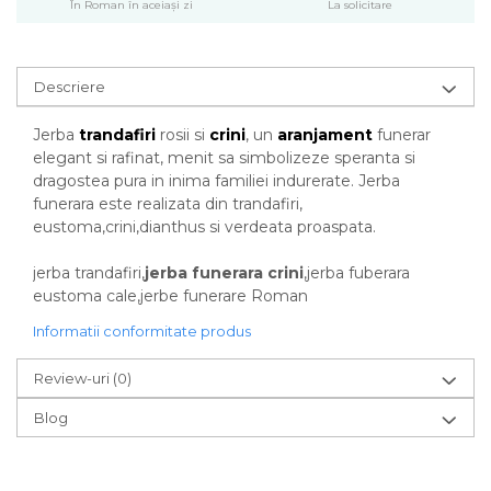
În Roman în aceiași zi
La solicitare
Descriere
Jerba
trandafiri
rosii si
crini
, un
aranjament
funerar
elegant si rafinat, menit sa simbolizeze speranta si
dragostea pura in inima familiei indurerate. Jerba
funerara este realizata din trandafiri,
eustoma,crini,dianthus si verdeata proaspata.
jerba trandafiri,
jerba funerara crini
,jerba fuberara
eustoma cale,jerbe funerare Roman
Informatii conformitate produs
Review-uri
(0)
Blog