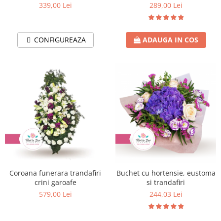
floarea soarelui, dianthus
339,00 Lei
289,00 Lei
CONFIGUREAZA
ADAUGA IN COS
Coroana funerara trandafiri
Buchet cu hortensie, eustoma
crini garoafe
si trandafiri
579,00 Lei
244,03 Lei