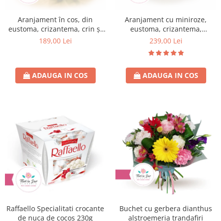
Aranjament în cos, din
Aranjament cu miniroze,
eustoma, crizantema, crin și
eustoma, crizantema,
iris
trandafir in vas ceramica
189,00 Lei
239,00 Lei
ADAUGA IN COS
ADAUGA IN COS
Raffaello Specialitati crocante
Buchet cu gerbera dianthus
de nuca de cocos 230g
alstroemeria trandafiri