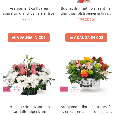
Aranjament cu floarea
Buchet din mathiola, santina,
soarelui, dianthus, lalele, tros
dianthus, alstroemeria livrare
flori Roman
255,00 Lei
199,00 Lei
ADAUGA IN COS
ADAUGA IN COS
Jerba cu crin crizantema
Aranjament floral cu trandafir
trandafiri hipericum
, crizantema, alstroemeria,