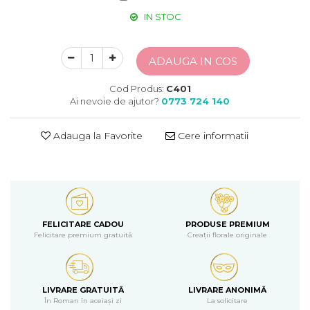
IN STOC
ADAUGA IN COS
Cod Produs:
C401
Ai nevoie de ajutor?
0773 724 140
Adauga la Favorite
Cere informatii
FELICITARE CADOU
PRODUSE PREMIUM
Felicitare premium gratuită
Creații florale originale
LIVRARE GRATUITĂ
LIVRARE ANONIMĂ
În Roman în aceiași zi
La solicitare