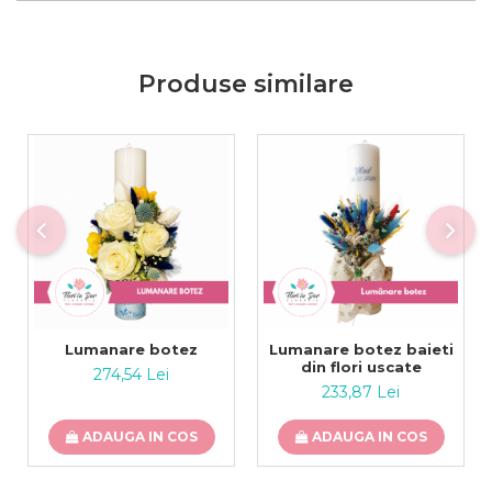
Produse similare
Lumanare botez
Lumanare botez baieti
din flori uscate
274,54 Lei
233,87 Lei
ADAUGA IN COS
ADAUGA IN COS