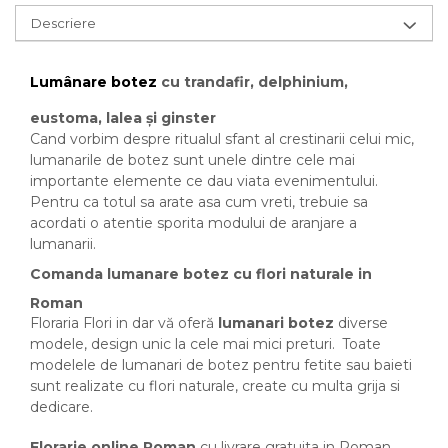
Descriere
Lumânare botez
cu trandafir, delphinium,
eustoma, lalea și ginster
Cand vorbim despre ritualul sfant al crestinarii celui mic,
lumanarile de botez sunt unele dintre cele mai
importante elemente ce dau viata evenimentului.
Pentru ca totul sa arate asa cum vreti, trebuie sa
acordati o atentie sporita modului de aranjare a
lumanarii.
Comanda lumanare botez cu flori naturale in
Roman
Floraria Flori in dar vă oferă
lumanari botez
diverse
modele, design unic la cele mai mici preturi.
Toate
modelele de lumanari de botez pentru fetite sau baieti
sunt realizate cu flori naturale, create cu multa grija si
dedicare.
Florarie online Roman
cu livrare gratuita in Roman.