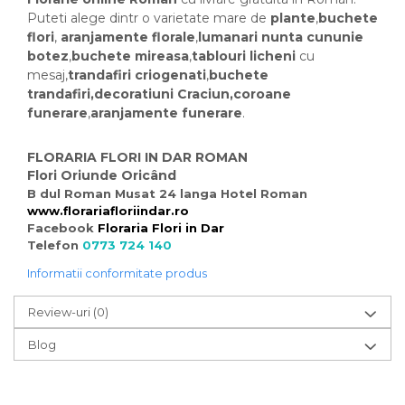
Puteti alege dintr o varietate mare de
plante
,
buchete
flori
,
aranjamente florale
,
lumanari nunta
cununie
botez
,
buchete mireasa
,
tablouri licheni
cu
mesaj,
trandafiri criogenati
,
buchete
trandafiri,decoratiuni Craciun,coroane
funerare
,
aranjamente funerare
.
FLORARIA FLORI IN DAR ROMAN
Flori Oriunde Oricând
B dul Roman Musat 24 langa Hotel Roman
www.florariafloriindar.ro
Facebook
Floraria Flori in Dar
Telefon
0773 724 140
Informatii conformitate produs
Review-uri
(0)
Blog