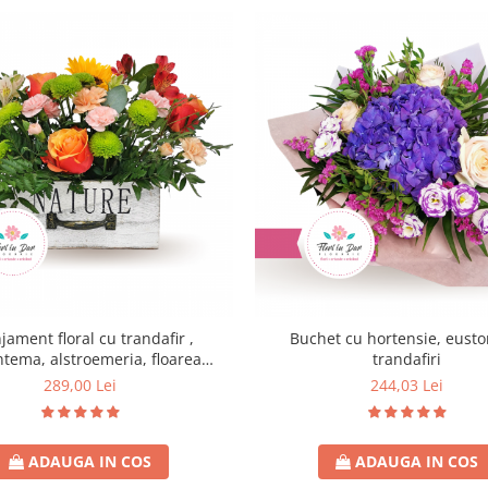
jament floral cu trandafir ,
Buchet cu hortensie, eusto
ntema, alstroemeria, floarea
trandafiri
soarelui, dianthus
289,00 Lei
244,03 Lei
ADAUGA IN COS
ADAUGA IN COS