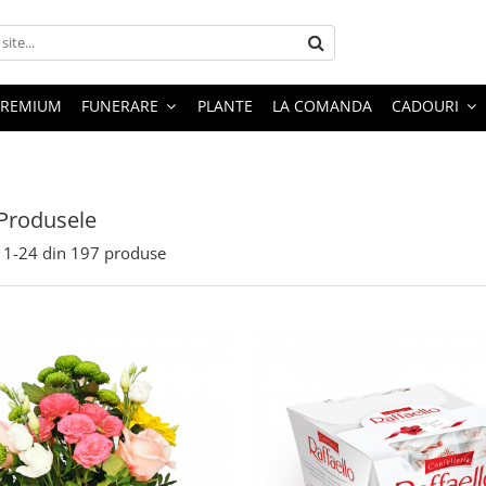
PREMIUM
FUNERARE
PLANTE
LA COMANDA
CADOURI
Produsele
1-
24
din
197
produse