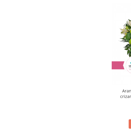
Aran
criza