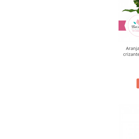
Aranj
crizant