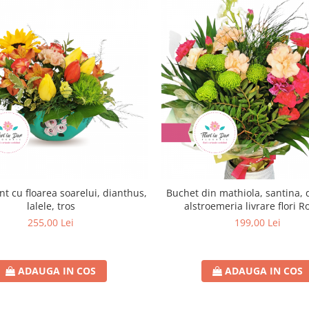
t cu floarea soarelui, dianthus,
Buchet din mathiola, santina, 
lalele, tros
alstroemeria livrare flori 
255,00 Lei
199,00 Lei
ADAUGA IN COS
ADAUGA IN COS