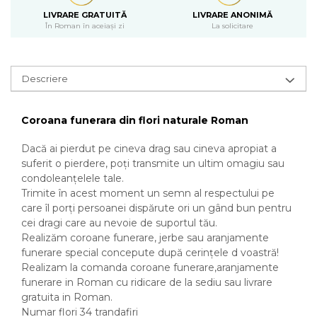
LIVRARE GRATUITĂ
LIVRARE ANONIMĂ
În Roman în aceiași zi
La solicitare
Descriere
Coroana funerara din flori naturale Roman
Dacă ai pierdut pe cineva drag sau cineva apropiat a
suferit o pierdere, poți transmite un ultim omagiu sau
condoleanțelele tale.
Trimite în acest moment un semn al respectului pe
care îl porți persoanei dispărute ori un gând bun pentru
cei dragi care au nevoie de suportul tău.
Realizăm coroane funerare, jerbe sau aranjamente
funerare special concepute după cerințele d voastră!
Realizam la comanda coroane funerare,aranjamente
funerare in Roman cu ridicare de la sediu sau livrare
gratuita in Roman.
Numar flori 34 trandafiri