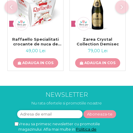
Raffaello Specialitati
Zarea Crystal
crocante de nuca de
Collection Demisec
cocos 230g
49,00 Lei
79,00 Lei
ADAUGA IN COS
ADAUGA IN COS
NEWSLETTER
Nu rata ofertele si promotiile noastre
Vreau sa primesc newsletter cu promotiile
magazinului. Afla mai multe in
Politica de