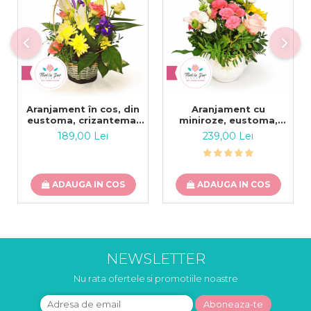
Aranjament în cos, din
Aranjament cu
eustoma, crizantema,
miniroze, eustoma,
crin și iris
crizantema, trandafir in
189,00 Lei
239,00 Lei
vas ceramica
ADAUGA IN COS
ADAUGA IN COS
NEWSLETTER
Nu rata ofertele si promotiile noastre