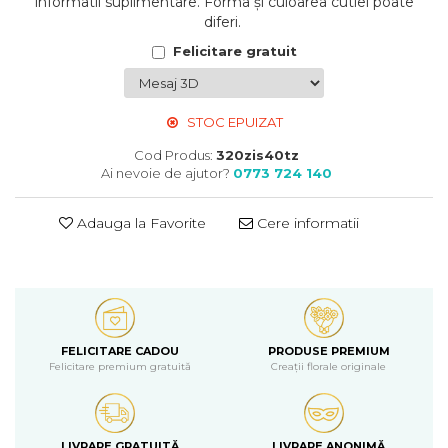
informatii suplimentare. Forma și culoarea cutiei poate
diferi.
Felicitare gratuit
STOC EPUIZAT
Cod Produs:
320zis40tz
Ai nevoie de ajutor?
0773 724 140
Adauga la Favorite
Cere informatii
FELICITARE CADOU
PRODUSE PREMIUM
Felicitare premium gratuită
Creații florale originale
LIVRARE GRATUITĂ
LIVRARE ANONIMĂ