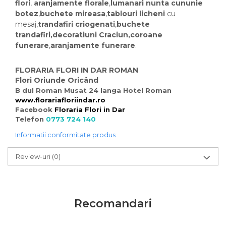
flori
,
aranjamente florale
,
lumanari nunta
cununie
botez
,
buchete mireasa
,
tablouri licheni
cu
mesaj,
trandafiri criogenati
,
buchete
trandafiri,decoratiuni Craciun,coroane
funerare
,
aranjamente funerare
.
FLORARIA FLORI IN DAR ROMAN
Flori Oriunde Oricând
B dul Roman Musat 24 langa Hotel Roman
www.florariafloriindar.ro
Facebook
Floraria Flori in Dar
Telefon
0773 724 140
Informatii conformitate produs
Review-uri
(0)
Recomandari